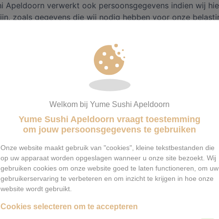
 Apeldoorn verwerkt ook persoonsgegevens indien wij hier
zijn, zoals gegevens die wij nodig hebben voor onze belasti
rde besluitvorming
ldoorn neemt in geen geval op basis van geautomatiseerd
er zaken die (aanzienlijke) gevolgen kunnen hebben voor p
eslissingen die worden genomen door computerprogramma’
 een mens tussen zit.
Welkom bij Yume Sushi Apeldoorn
ersoonsgegevens bewaren
Yume Sushi Apeldoorn vraagt toestemming
om jouw persoonsgegevens te gebruiken
ldoorn bewaart uw persoonsgegevens niet langer dan strik
 te realiseren waarvoor uw gegevens worden verzameld. U 
Onze website maakt gebruik van "cookies", kleine tekstbestanden die
ek indienen om uw persoonsgegevens te laten verwijderen. 
op uw apparaat worden opgeslagen wanneer u onze site bezoekt. Wij
post naar Yume Sushi Apeldoorn te sturen.
gebruiken cookies om onze website goed te laten functioneren, om uw
gebruikerservaring te verbeteren en om inzicht te krijgen in hoe onze
ettelijk vastgelegde minimale bewaartermijn van toepassin
website wordt gebruikt.
 de vastgestelde termijn verwijderd worden.
Cookies selecteren om te accepteren
soonsgegevens met derden