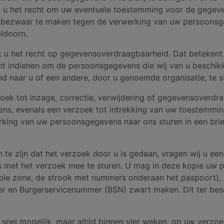
t u het recht om uw eventuele toestemming voor de gegev
of bezwaar te maken tegen de verwerking van uw persoons
ldoorn.
 u het recht op gegevensoverdraagbaarheid. Dat betekent 
t indienen om de persoonsgegevens die wij van u beschikk
 naar u of een andere, door u genoemde organisatie, te s
oek tot inzage, correctie, verwijdering of gegevensoverdr
ns, evenals een verzoek tot intrekking van uw toestemmi
king van uw persoonsgegevens naar ons sturen in een brie
 te zijn dat het verzoek door u is gedaan, vragen wij u ee
js met het verzoek mee te sturen. U mag in deze kopie uw 
ble zone, de strook met nummers onderaan het paspoort),
 en Burgerservicenummer (BSN) zwart maken. Dit ter bes
snel mogelijk, maar altijd binnen vier weken, op uw verzoe