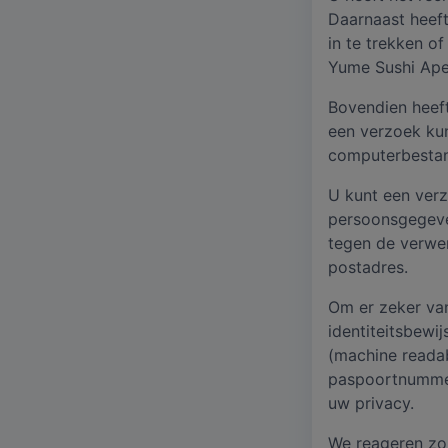
Daarnaast heef
in te trekken 
Yume Sushi Ape
Bovendien heeft
een verzoek kun
computerbestand
U kunt een verz
persoonsgegeve
tegen de verwer
postadres.
Om er zeker van
identiteitsbewi
(machine reada
paspoortnummer
uw privacy.
We reageren zo 