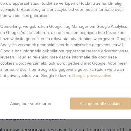
kies verwerken uw gegevens altijd anoniem. Met informatie
op uw apparaat staan ​​totdat ze verlopen of totdat u ze handmatig
verwijdert. Raadpleeg ons privacybeleid voor meer informatie over
 we de website afstemmen op de voorkeuren van onze bez
hoe we cookies gebruiken.
ruikt om de website te kunnen optimaliseren.
Opmerking: we gebruiken Google Tag Manager om Google Analytics
ezoek aan onze website hebben wij u al geïnformeerd over
en Google Ads te beheren, die ons helpen begrijpen hoe bezoekers
 gevraagd voor het plaatsen ervan.
onze website gebruiken en relevante advertenties weergeven. Google
Analytics verzamelt geanonimiseerde statistische gegevens, terwijl
elden voor cookies door uw internetbrowser zo in te stell
Google Ads informatie gebruikt om gepersonaliseerde advertenties te
slaat.
leveren. Houd er rekening mee dat de informatie die door deze
cookies wordt verzameld, ook wordt gedeeld met Google. Voor meer
 u cookies uitschakelt is het mogelijk dat bepaalde content
informatie over hoe Google uw gegevens gebruikt, raden we u aan
en worden.
het privacybeleid van Google te lezen:
Google-privacybeleid
u ook alle informatie die eerder is opgeslagen via de inste
eren. Wanneer u dit doet gaan alle voorkeursinstellingen ve
:
https://veiliginternetten.nl/themes/situatie/cookies-wat-zi
Accepteer voorkeuren
Accepteer alle cookies
n, aanpassen of verwijderen
ht om uw persoonsgegevens in te zien, te corrigeren of te v