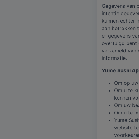
Gegevens van pe
intentie gegeve
kunnen echter n
aan betrokken t
er gegevens va
overtuigd bent
verzameld van e
informatie.
Yume Sushi Ap
Om op uw b
Om u te ku
kunnen vo
Om uw bes
Om u te in
Yume Sush
website t
voorkeure