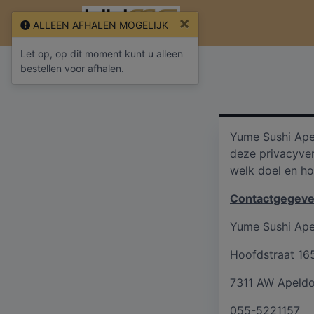
×
ALLEEN AFHALEN MOGELIJK
Let op, op dit moment kunt u alleen
bestellen voor afhalen.
Yume Sushi Ape
deze privacyve
welk doel en ho
Contactgegeve
Yume Sushi Ape
Hoofdstraat 16
7311 AW Apeld
055-5221157