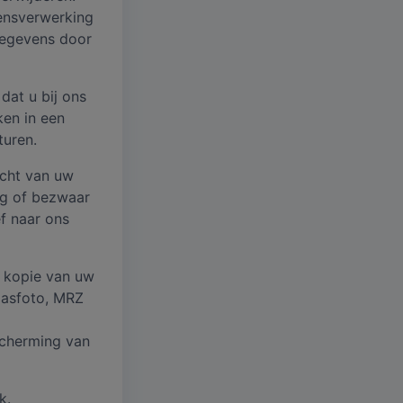
ensverwerking
gegevens door
dat u bij ons
en in een
turen.
acht van uw
ng of bezwaar
f naar ons
n kopie van uw
pasfoto, MRZ
cherming van
k.