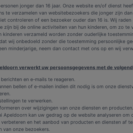
rsonen jonger dan 16 jaar. Onze website en/of dienst heef
ns te verzamelen van websitebezoekers die jonger zijn dan 
iet controleren of een bezoeker ouder dan 16 is. Wij rade
e zijn bij de online activiteiten van hun kinderen, om zo t
n kinderen verzameld worden zonder ouderlijke toestemmin
 dat wij onbedoeld zonder die toestemming persoonlijke g
en minderjarige, neem dan contact met ons op en wij verw
eldoorn verwerkt uw persoonsgegevens met de volgend
erichten en e-mails te reageren.
nnen bellen of e-mailen indien dit nodig is om onze dienstv
eren.
tellingen te verwerken.
formeren over wijzigingen van onze diensten en producten
i Apeldoorn kan uw gedrag op de website analyseren om
e verbeteren en het aanbod van producten en diensten af 
n van onze bezoekers.