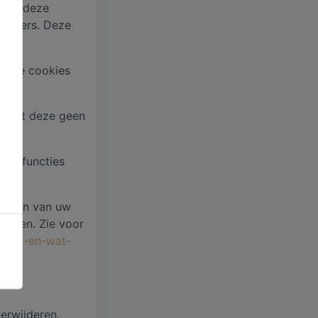
 uit deze
oekers. Deze
 deze cookies
en dat deze geen
 en functies
llingen van uw
rloren. Zie voor
jn-het-en-wat-
erwijderen.