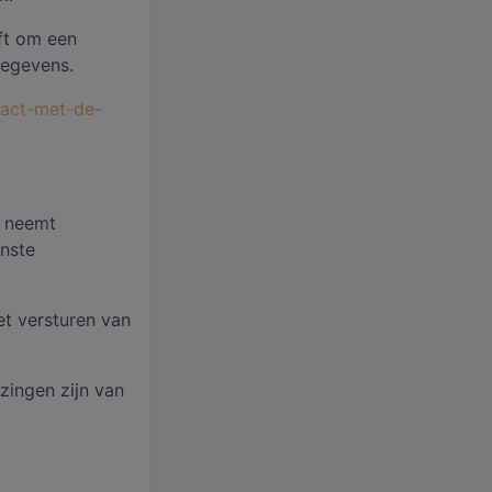
ft om een
gegevens.
tact-met-de-
n neemt
nste
t versturen van
zingen zijn van