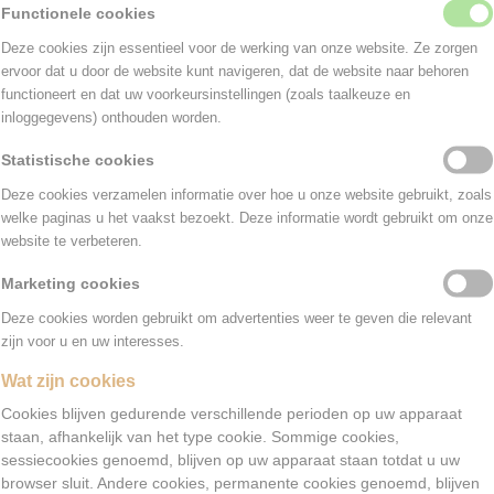
Functionele cookies
doorn deelt uw persoonsgegevens uitsluitend met derden i
Deze cookies zijn essentieel voor de werking van onze website. Ze zorgen
 voor het uitvoeren van de overeenkomst en om te voldoen
ervoor dat u door de website kunt navigeren, dat de website naar behoren
lijke verplichting. Deze partijen hebben alleen toegang to
functioneert en dat uw voorkeursinstellingen (zoals taalkeuze en
ebben om hun opdracht te kunnen uitvoeren. Met bedrijven 
inloggegevens) onthouden worden.
rken in onze opdracht, sluiten wij een overeenkomst om t
Statistische cookies
u van beveiliging en vertrouwelijkheid van uw gegevens. Y
Deze cookies verzamelen informatie over hoe u onze website gebruikt, zoals
t verantwoordelijk voor deze verwerkingen.
welke paginas u het vaakst bezoekt. Deze informatie wordt gebruikt om onze
gelijkbare technieken, die wij gebruiken
website te verbeteren.
Marketing cookies
doorn gebruikt functionele en analytische cookies. Een coo
t bij het eerste bezoek aan deze website wordt opgeslage
Deze cookies worden gebruikt om advertenties weer te geven die relevant
, tablet of smartphone. Uit dat tekstbestand kan informa
zijn voor u en uw interesses.
Wat zijn cookies
doorn gebruikt cookies met een technische functionaliteit
Cookies blijven gedurende verschillende perioden op uw apparaat
ebsite naar behoren werkt en dat bijvoorbeeld uw voorkeur
staan, afhankelijk van het type cookie. Sommige cookies,
sessiecookies genoemd, blijven op uw apparaat staan ​​totdat u uw
den.
browser sluit. Andere cookies, permanente cookies genoemd, blijven