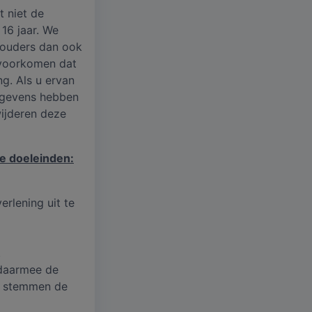
t niet de
16 jaar. We
n ouders dan ook
e voorkomen dat
g. Als u ervan
egevens hebben
ijderen deze
e doeleinden:
erlening uit te
.
 daarmee de
te stemmen de